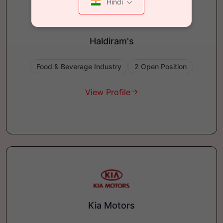
Hindi
Haldiram's
Food & Beverage Industry
2 Open Position
View Profile
Kia Motors