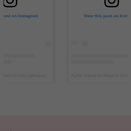
s post on Instagram
View this post on Inst
A post shared by HelperJi Jobs (@helperji_jobs)