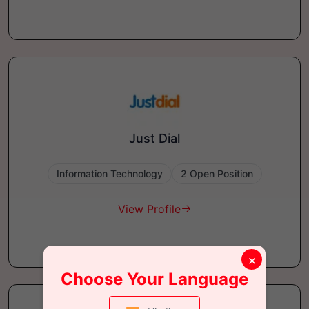
Just Dial
Information Technology
2 Open Position
View Profile
×
Choose Your Language